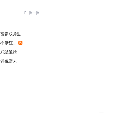

换一换
千万富豪或诞生
浙江面积
热
主犯被通缉
活得像野人