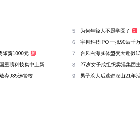
5
为何年轻人不愿学医了
新
6
宇树科技IPO 一批90后
7
要降薪1000元
台风白海豚体型变大近似13个
新
8
国重磅科技集中上新
27岁女子成组织卖淫集团
9
放弃985选警校
男子杀人后逃进深山21年