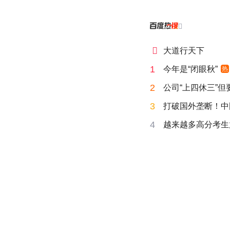


大道行天下
1
今年是“闭眼秋”
热
2
公司“上四休三”但
3
打破国外垄断！中
4
越来越多高分考生