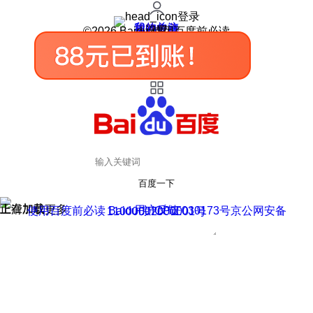
登录
我的关注
我的收藏
皮肤中心
用户反馈
设置
©2026 Baidu 使用百度前必读
百度一下
正在加载
上滑加载更多
用户反馈
使用百度前必读 Baidu 京ICP证030173号
京公网安备11000002000001号