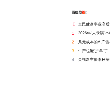


全民健身事业高质
1
2026年“未录满
2
几元成本的AI广
3
生产也能“拼单”了
4
央视新主播李秋莹