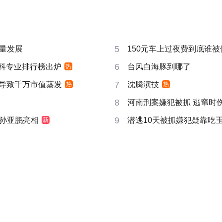
5
量发展
150元车上过夜费到底谁被
6
”本科专业排行榜出炉
台风白海豚到哪了
热
7
告导致千万市值蒸发
沈腾演技
热
热
8
河南刑案嫌犯被抓 逃窜时
9
孙亚鹏亮相
潜逃10天被抓嫌犯疑靠吃
新