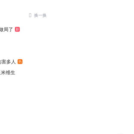

换一换
做局了
新
伤害多人
热
玉米维生