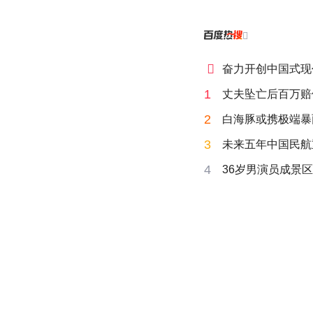


奋力开创中国式现
1
丈夫坠亡后百万赔
2
白海豚或携极端暴
3
未来五年中国民航
4
36岁男演员成景区