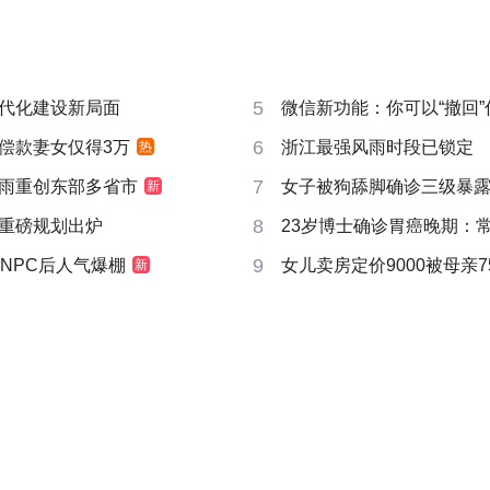
5
代化建设新局面
微信新功能：你可以“撤回
6
偿款妻女仅得3万
浙江最强风雨时段已锁定
热
7
雨重创东部多省市
女子被狗舔脚确诊三级暴露
新
8
重磅规划出炉
23岁博士确诊胃癌晚期：
9
NPC后人气爆棚
女儿卖房定价9000被母亲7
新