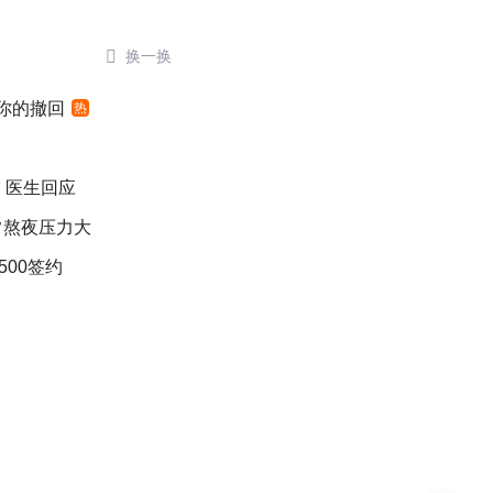

换一换
”你的撤回
热
 医生回应
常熬夜压力大
500签约