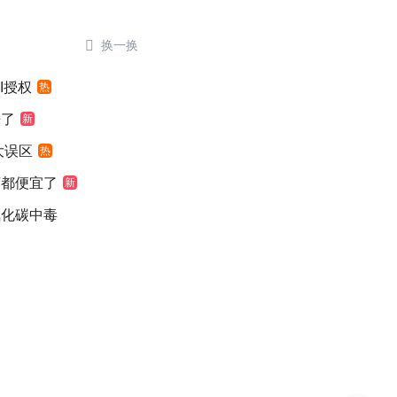

换一换
I授权
热
来了
新
大误区
热
萄都便宜了
新
氧化碳中毒