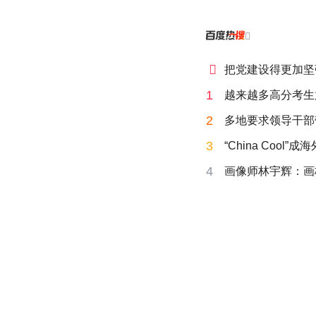


把党建设得更加坚
1
越来越多高分考生
2
多地要求领导干部
3
“China Cool”
4
画像师林宇辉：画梅