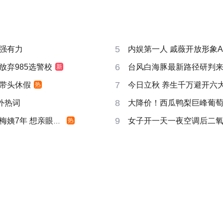
5
强有力
内娱第一人 戚薇开放形象A
6
放弃985选警校
台风白海豚最新路径研判
新
7
带头休假
今日立秋 养生千万避开六
热
8
成海外热词
大降价！西瓜鸭梨巨峰葡
9
姨7年 想亲眼看看
女子开一天一夜空调后二
热