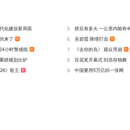
5
代化建设新局面
拼豆有多火 一公里内能有4
6
的来了
吴碧霞 降维打击
热
热
7
24小时警戒线
《去你的岛》 观众哭崩
热
热
8
重磅规划出炉
百花奖开幕式 刘浩存独舞
9
26》歌王
中国要用5万亿织一张网
新